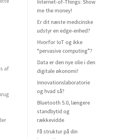
atte
Internet-of-Things: Show
me the money!
Er dit næste medicinske
udstyr en edge-enhed?
Hvorfor IoT og ikke
“pervasive computing”?
Data er den nye olie i den
s af
digitale økonomi!
Innovationslaboratorie
og hvad så?
brug
Bluetooth 5.0, længere
standbytid og
der
rækkevidde
Få struktur på din