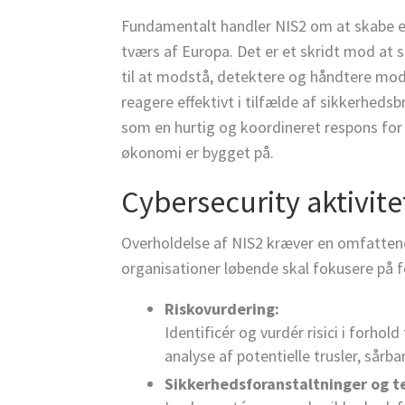
Fundamentalt handler NIS2 om at skabe e
tværs af Europa. Det er et skridt mod at s
til at modstå, detektere og håndtere mode
reagere effektivt i tilfælde af sikkerhed
som en hurtig og koordineret respons fo
økonomi er bygget på.
Cybersecurity aktivite
Overholdelse af NIS2 kræver en omfattende
organisationer løbende skal fokusere på fo
Riskovurdering:
Identificér og vurdér risici i forh
analyse af potentielle trusler, sår
Sikkerhedsforanstaltninger og te