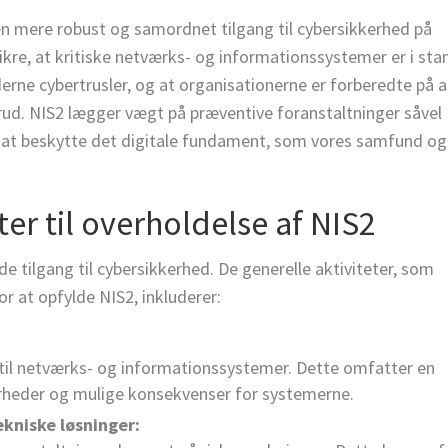
n mere robust og samordnet tilgang til cybersikkerhed på
ikre, at kritiske netværks- og informationssystemer er i sta
rne cybertrusler, og at organisationerne er forberedte på a
sbrud. NIS2 lægger vægt på præventive foranstaltninger såvel
r at beskytte det digitale fundament, som vores samfund og
ter til overholdelse af NIS2
 tilgang til cybersikkerhed. De generelle aktiviteter, som
r at opfylde NIS2, inkluderer:
old til netværks- og informationssystemer. Dette omfatter en
barheder og mulige konsekvenser for systemerne.
kniske løsninger: