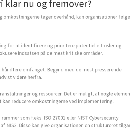
vi klar nu og fremover?
 omkostningerne tager overhånd, kan organisationer følg
 for at identificere og prioritere potentielle trusler og
fokusere indsatsen på de mest kritiske områder.
 at håndtere omfanget. Begynd med de mest presserende
dvist videre herfra.
nstaltninger og ressourcer. Det er muligt, at nogle elemen
ket kan reducere omkostningerne ved implementering.
rammer som f.eks. ISO 27001 eller NIST Cybersecurity
af NIS2. Disse kan give organisationen en struktureret tilg