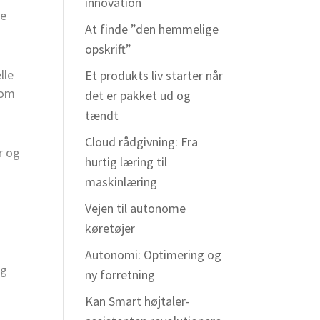
innovation
de
At finde ”den hemmelige
opskrift”
lle
Et produkts liv starter når
 om
det er pakket ud og
tændt
Cloud rådgivning: Fra
r og
hurtig læring til
maskinlæring
Vejen til autonome
køretøjer
Autonomi: Optimering og
og
ny forretning
Kan Smart højtaler-