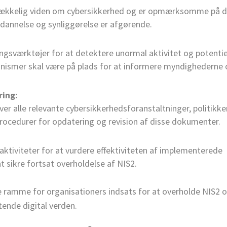
strækkelig viden om cybersikkerhed og er opmærksomme på 
ddannelse og synliggørelse er afgørende.
sværktøjer for at detektere unormal aktivitet og potentie
kanismer skal være på plads for at informere myndighederne
ing:
r alle relevante cybersikkerhedsforanstaltninger, politikke
procedurer for opdatering og revision af disse dokumenter.
tiviteter for at vurdere effektiviteten af implementerede
t sikre fortsat overholdelse af NIS2.
 ramme for organisationers indsats for at overholde NIS2 
tende digital verden.