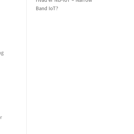
Band IoT?
ng
r