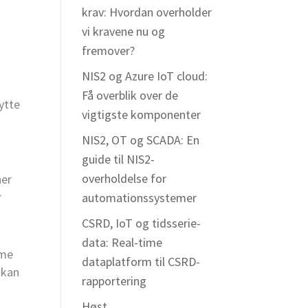
krav: Hvordan overholder
vi kravene nu og
fremover?
NIS2 og Azure IoT cloud:
Få overblik over de
ytte
vigtigste komponenter
NIS2, OT og SCADA: En
guide til NIS2-
overholdelse for
ner
r
automationssystemer
CSRD, IoT og tidsserie-
data: Real-time
mme
dataplatform til CSRD-
 kan
rapportering
Høst