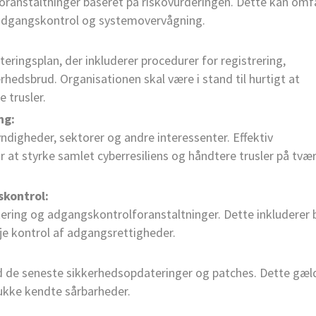
ranstaltninger baseret på riskovurderingen. Dette kan omf
, adgangskontrol og systemovervågning.
ringsplan, der inkluderer procedurer for registrering,
rhedsbrud. Organisationen skal være i stand til hurtigt at
 trusler.
ng:
digheder, sektorer og andre interessenter. Effektiv
 at styrke samlet cyberresiliens og håndtere trusler på tvær
skontrol:
ering og adgangskontrolforanstaltninger. Dette inkluderer 
je kontrol af adgangsrettigheder.
 de seneste sikkerhedsopdateringer og patches. Dette gæl
ukke kendte sårbarheder.