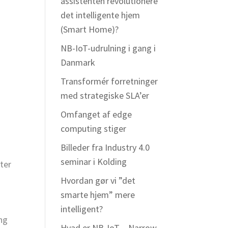
assistenten revolutionere
det intelligente hjem
e
(Smart Home)?
NB-IoT-udrulning i gang i
Danmark
Transformér forretninger
med strategiske SLA’er
Omfanget af edge
computing stiger
Billeder fra Industry 4.0
seminar i Kolding
ter
Hvordan gør vi ”det
smarte hjem” mere
intelligent?
ang
Hvad er NB-IoT – Narrow