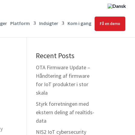
ger
Platform
Indsigter
Kom i gang
Få en demo
Recent Posts
OTA Firmware Update –
Håndtering af firmware
for IoT produkter i stor
skala
Styrk forretningen med
ekstern deling af realtids-
data
ty
NIS2 IoT cybersecurity