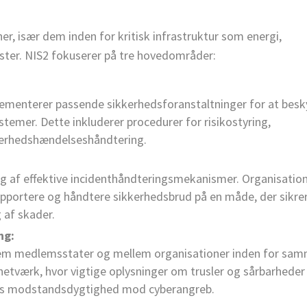
ner, især dem inden for kritisk infrastruktur som energi,
ester. NIS2 fokuserer på tre hovedområder:
lementerer passende sikkerhedsforanstaltninger for at besk
temer. Dette inkluderer procedurer for risikostyring,
kerhedshændelseshåndtering.
ng af effektive incidenthåndteringsmekanismer. Organisatio
, rapportere og håndtere sikkerhedsbrud på en måde, der sikre
af skader.
ng:
llem medlemsstater og mellem organisationer inden for sa
netværk, hvor vigtige oplysninger om trusler og sårbarheder
deres modstandsdygtighed mod cyberangreb.