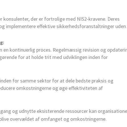
er konsulenter, der er fortrolige med NIS2-kravene. Deres
 og implementere effektive sikkerhedsforanstaltninger uden
g:
 en kontinuerlig proces. Regelmæssig revision og opdateri
gørende for at holde trit med udviklingen inden for
nden for samme sektor for at dele bedste praksis og
reducere omkostningerne og øge effektiviteten af
tilgang og udnytte eksisterende ressourcer kan organisatione
t blive overvældet af omfanget og omkostningerne.