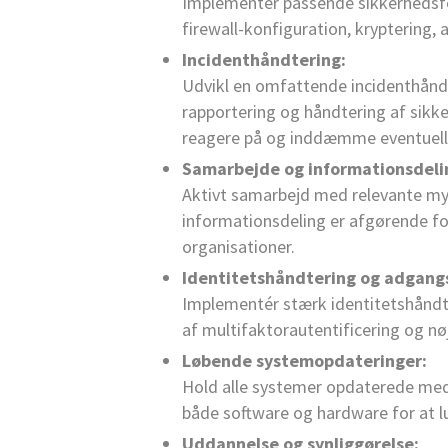
Implementér passende sikkerhedsfo
firewall-konfiguration, kryptering
Incidenthåndtering:
Udvikl en omfattende incidenthåndte
rapportering og håndtering af sikke
reagere på og inddæmme eventuelle
Samarbejde og informationsdeli
Aktivt samarbejd med relevante myn
informationsdeling er afgørende for
organisationer.
Identitetshåndtering og adgang
Implementér stærk identitetshåndt
af multifaktorautentificering og nø
Løbende systemopdateringer:
Hold alle systemer opdaterede med
både software og hardware for at l
Uddannelse og synliggørelse: