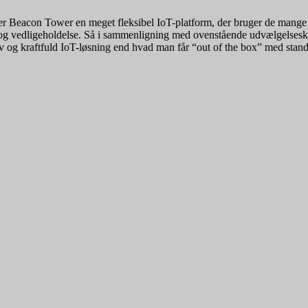
, er Beacon Tower en meget fleksibel IoT-platform, der bruger de mange
g vedligeholdelse. Så i sammenligning med ovenstående udvælgelseskrit
iv og kraftfuld IoT-løsning end hvad man får “out of the box” med st