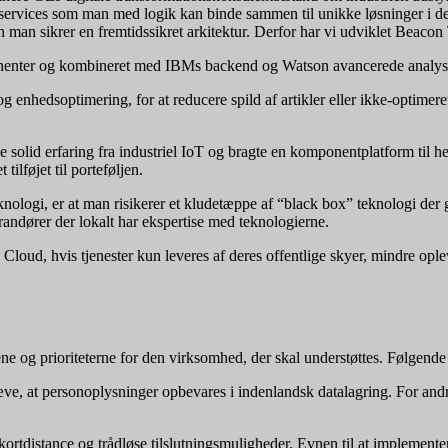
ke services som man med logik kan binde sammen til unikke løsninger i d
 man sikrer en fremtidssikret arkitektur. Derfor har vi udviklet Beacon
onenter og kombineret med IBMs backend og Watson avancerede analyser,
 enhedsoptimering, for at reducere spild af artikler eller ikke-optimer
id erfaring fra industriel IoT og bragte en komponentplatform til hen
lføjet til porteføljen.
ologi, er at man risikerer et kludetæppe af “black box” teknologi der gør
ndører der lokalt har ekspertise med teknologierne.
ud, hvis tjenester kun leveres af deres offentlige skyer, mindre opl
 og prioriteterne for den virksomhed, der skal understøttes. Følgende er
e, at personoplysninger opbevares i indenlandsk datalagring. For andr
kortdistance og trådløse tilslutningsmuligheder. Evnen til at implementere