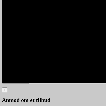
x
Planlæg en demo
Fortæl os, hvornår du vil have en demo
Navn
*
E-mail
*
Firma
*
Telefonnummer
*
Foreslå tidspunkt for demo
x
Anmod om et tilbud