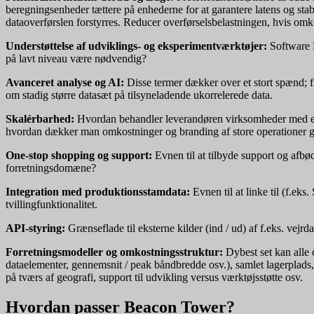
beregningsenheder tættere på enhederne for at garantere latens og stabi
dataoverførslen forstyrres. Reducer overførselsbelastningen, hvis omk
Understøttelse af udviklings- og eksperimentværktøjer:
Software D
på lavt niveau være nødvendig?
Avanceret analyse og AI:
Disse termer dækker over et stort spænd; f
om stadig større datasæt på tilsyneladende ukorrelerede data.
Skalérbarhed:
Hvordan behandler leverandøren virksomheder med enk
hvordan dækker man omkostninger og branding af store operationer g
One-stop shopping og support:
Evnen til at tilbyde support og afbød
forretningsdomæne?
Integration med produktionsstamdata:
Evnen til at linke til (f.ek
tvillingfunktionalitet.
API-styring:
Grænseflade til eksterne kilder (ind / ud) af f.eks. vejrda
Forretningsmodeller og omkostningsstruktur:
Dybest set kan alle 
dataelementer, gennemsnit / peak båndbredde osv.), samlet lagerplads,
på tværs af geografi, support til udvikling versus værktøjsstøtte osv.
Hvordan passer Beacon Tower?