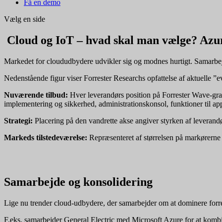
Få en demo
Vælg en side
Cloud og IoT – hvad skal man vælge? Azur
Markedet for cloududbydere udvikler sig og modnes hurtigt. Samarbejd
Nedenstående figur viser Forrester Researchs opfattelse af aktuelle ”ev
Nuværende tilbud:
Hver leverandørs position på Forrester Wave-grafik
implementering og sikkerhed, administrationskonsol, funktioner til ap
Strategi:
Placering på den vandrette akse angiver styrken af ​​leverand
Markeds tilstedeværelse:
Repræsenteret af størrelsen på markørerne 
Samarbejde og konsolidering
Lige nu trender cloud-udbydere, der samarbejder om at dominere forret
F.eks. samarbejder General Electric med Microsoft Azure for at kombi