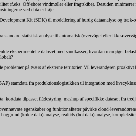
litet (f.eks. Off-shore vindmøller eller fragtskibe). Desuden minimerer ri
ostningerne ved data er høje.
evelopment Kit (SDK) til modellering af hurtig dataanalyse og træk-og
ra standard statistisk analyse til automatisk (overvåget eller ikke-ove
le eksperimentelle datasæt med sandkasser; hvordan man øger belastn
lobalt?
e problemer på tværs af eksterne territorier. Vil leverandøren proaktivt 
s. SAP) stamdata fra produktionslogistikken til integration med livscyklu
ta, kortdata tilpasset flådestyring, mashup af specifikke datasæt fra tredj
ovennævnte egenskaber og funktionaliteter påvirke cloud-leverandørens
 baggrund (kolde data) analyse, realtids (hot data) analyse, kompleksit