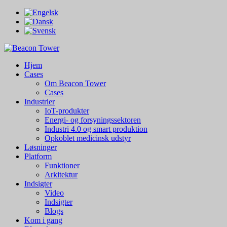
Hjem
Cases
Om Beacon Tower
Cases
Industrier
IoT-produkter
Energi- og forsyningssektoren
Industri 4.0 og smart produktion
Opkoblet medicinsk udstyr
Løsninger
Platform
Funktioner
Arkitektur
Indsigter
Video
Indsigter
Blogs
Kom i gang