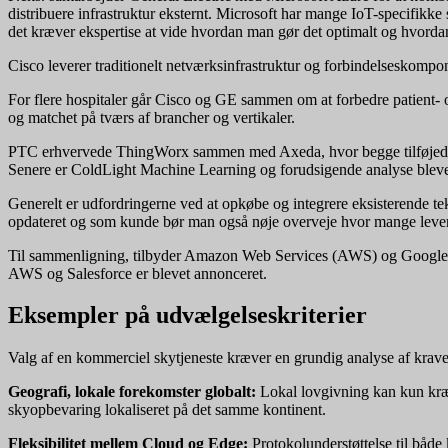
distribuere infrastruktur eksternt. Microsoft har mange IoT-specifik
det kræver ekspertise at vide hvordan man gør det optimalt og hvordan
Cisco leverer traditionelt netværksinfrastruktur og forbindelseskomp
For flere hospitaler går Cisco og GE sammen om at forbedre patient- og
og matchet på tværs af brancher og vertikaler.
PTC erhvervede ThingWorx sammen med Axeda, hvor begge tilføjede sol
Senere er ColdLight Machine Learning og forudsigende analyse blevet ti
Generelt er udfordringerne ved at opkøbe og integrere eksisterende tekn
opdateret og som kunde bør man også nøje overveje hvor mange levera
Til sammenligning, tilbyder Amazon Web Services (AWS) og Google Clo
AWS og Salesforce er blevet annonceret.
Eksempler på udvælgelseskriterier
Valg af en kommerciel skytjeneste kræver en grundig analyse af kravene
Geografi, lokale forekomster globalt:
Lokal lovgivning kan kun kræv
skyopbevaring lokaliseret på det samme kontinent.
Fleksibilitet mellem Cloud og Edge:
Protokolunderstøttelse til både 