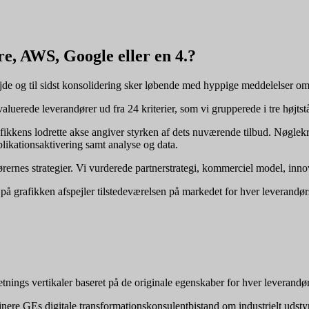
e, AWS, Google eller en 4.?
e og til sidst konsolidering sker løbende med hyppige meddelelser om a
aluerede leverandører ud fra 24 kriterier, som vi grupperede i tre højtst
kens lodrette akse angiver styrken af ​​dets nuværende tilbud. Nøglekrit
plikationsaktivering samt analyse og data.
ørernes strategier. Vi vurderede partnerstrategi, kommerciel model, inn
på grafikken afspejler tilstedeværelsen på markedet for hver leverandør
nings vertikaler baseret på de originale egenskaber for hver leverandør
nere GEs digitale transformationskonsulentbistand om industrielt udst